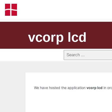
vcorp lcd
We have hosted the application
vcorp lcd
in ord