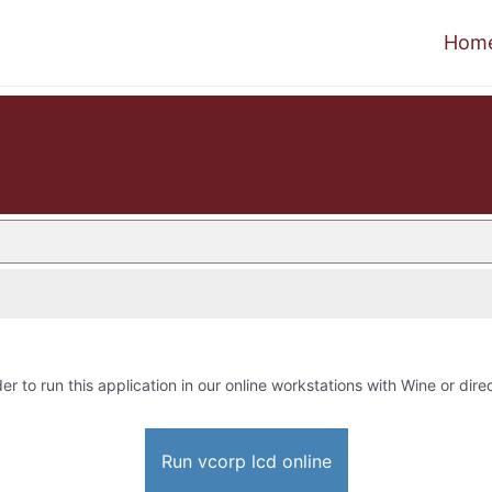
Hom
er to run this application in our online workstations with Wine or direc
Run vcorp lcd online