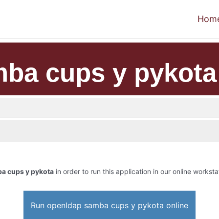
Hom
ba cups y pykota
a cups y pykota
in order to run this application in our online worksta
Run openldap samba cups y pykota online